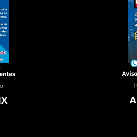
Aviso
ientes
I
to
A
MX