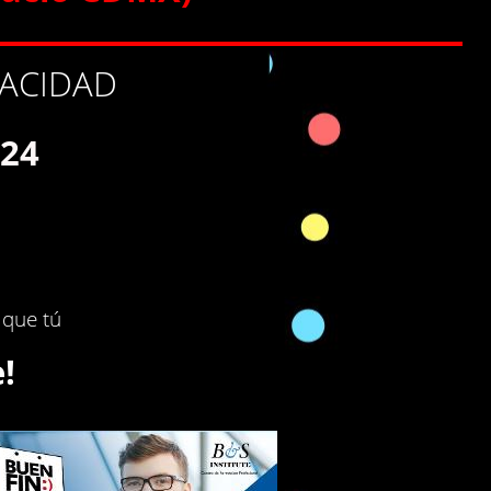
VACIDAD
024
 que tú
!