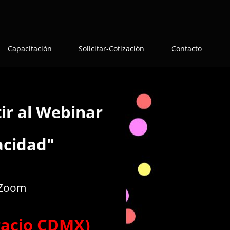
Capacitación
Solicitar-Cotización
Contacto
tir al Webinar
acidad"
a Zoom
racio CDMX)