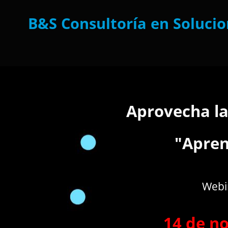
B&S Consultoría en Soluci
Aprovecha las
"Apren
Webin
14 de n